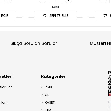
Adet
 EKLE
SEPETE EKLE
S
Sıkça Sorulan Sorular
Müşteri H
etleri
Kategoriler
 Sorular
PLAK
CD
H
mleri
KASET
a
FİLM