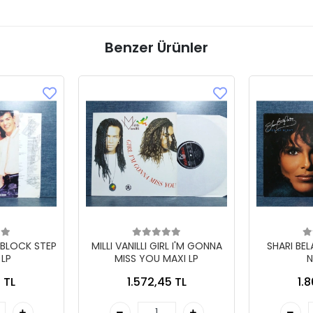
Benzer Ürünler
 BLOCK STEP
MILLI VANILLI GIRL I'M GONNA
SHARI BE
 LP
MISS YOU MAXI LP
N
 TL
1.572,45 TL
1.