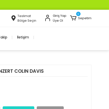
0
Giriş Yap
Teslimat
Sepetim
Bölge Seçin
Üye Ol
Takip
İletişim
NZERT COLIN DAVIS