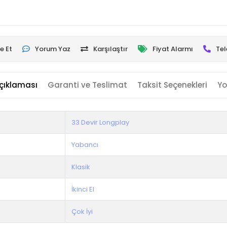
e Et
Yorum Yaz
Karşılaştır
Fiyat Alarmı
Tel
çıklaması
Garanti ve Teslimat
Taksit Seçenekleri
Yo
33 Devir Longplay
Yabancı
Klasik
İkinci El
Çok İyi