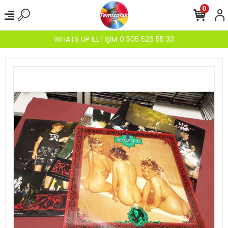
0
WHATS UP İLETİŞİM 0 505 526 55 33