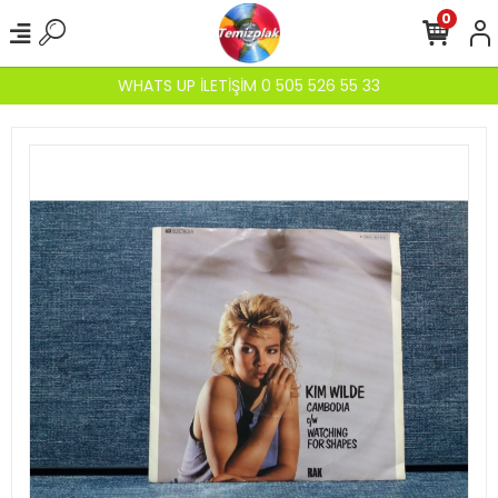
0
WHATS UP İLETİŞİM 0 505 526 55 33