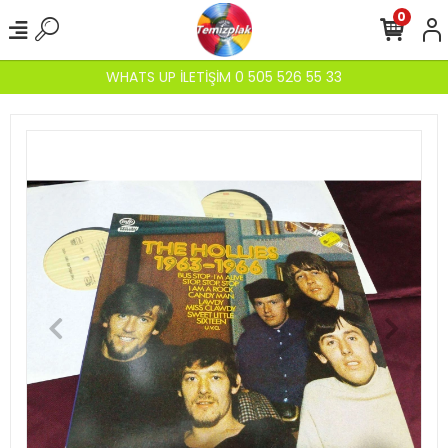
0
WHATS UP İLETİŞİM 0 505 526 55 33