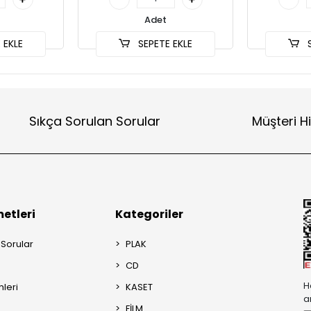
Adet
 EKLE
SEPETE EKLE
S
Sıkça Sorulan Sorular
Müşteri H
etleri
Kategoriler
 Sorular
PLAK
CD
H
mleri
KASET
a
FİLM