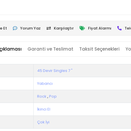
e Et
Yorum Yaz
Karşılaştır
Fiyat Alarmı
Tel
çıklaması
Garanti ve Teslimat
Taksit Seçenekleri
Yo
45 Devir Singles 7 "
Yabancı
Rock
,
Pop
İkinci El
Çok İyi