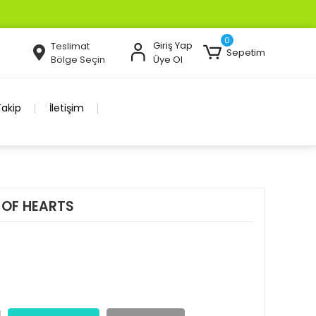
0
Giriş Yap
Teslimat
Sepetim
Bölge Seçin
Üye Ol
Takip
İletişim
 OF HEARTS