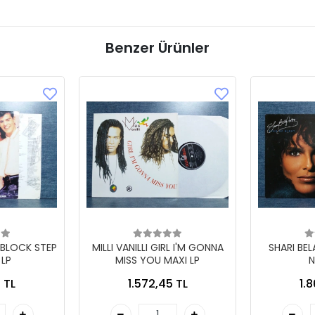
Benzer Ürünler
 BLOCK STEP
MILLI VANILLI GIRL I'M GONNA
SHARI BE
 LP
MISS YOU MAXI LP
N
 TL
1.572,45 TL
1.