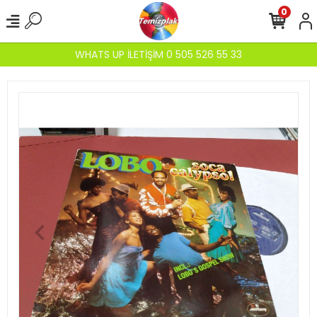
0
WHATS UP İLETİŞİM 0 505 526 55 33