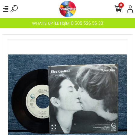
0
WHATS UP İLETİŞİM 0 505 526 55 33