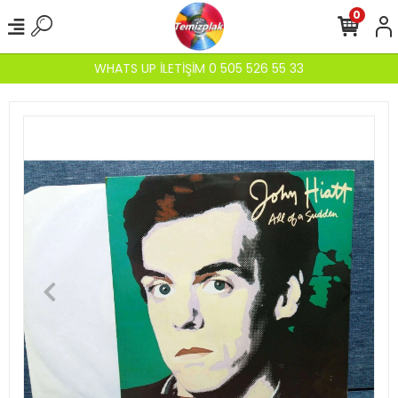
0
WHATS UP İLETİŞİM 0 505 526 55 33