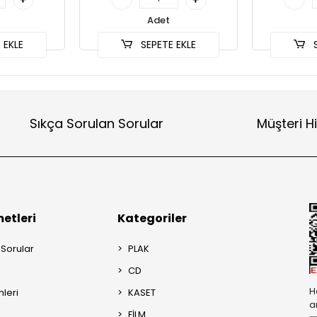
Adet
 EKLE
SEPETE EKLE
S
Sıkça Sorulan Sorular
Müşteri H
etleri
Kategoriler
 Sorular
PLAK
CD
H
mleri
KASET
a
FİLM