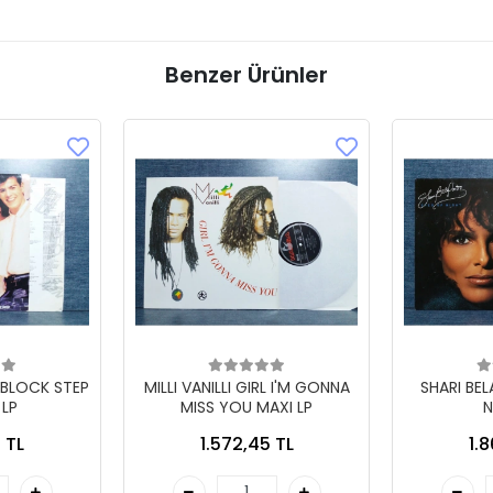
Benzer Ürünler
 BLOCK STEP
MILLI VANILLI GIRL I'M GONNA
SHARI BE
 LP
MISS YOU MAXI LP
N
 TL
1.572,45 TL
1.