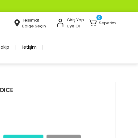
0
Giriş Yap
Teslimat
Sepetim
Bölge Seçin
Üye Ol
Takip
İletişim
OICE