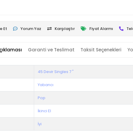
e Et
Yorum Yaz
Karşılaştır
Fiyat Alarmı
Tel
çıklaması
Garanti ve Teslimat
Taksit Seçenekleri
Yo
45 Devir Singles 7 "
Yabancı
Pop
İkinci El
İyi