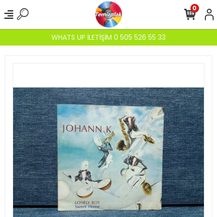
0
WHATS UP İLETİŞİM 0 505 526 55 33