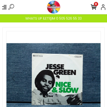
0
WHATS UP İLETİŞİM 0 505 526 55 33