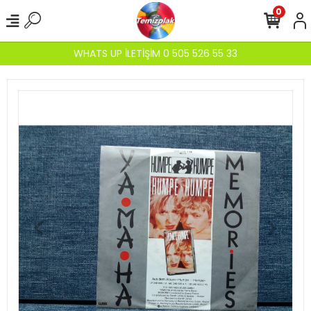
0
WHATS UP İLETİŞİM 0 505 526 55 33