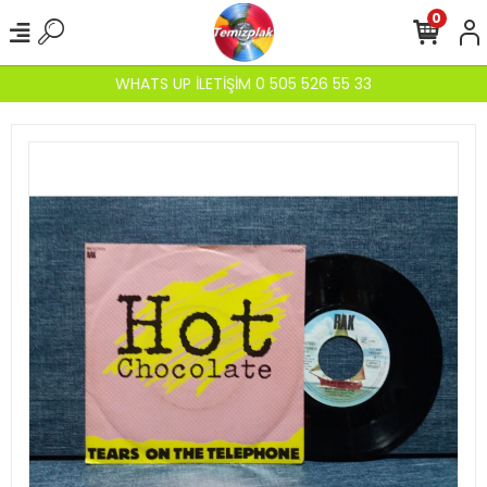
0
WHATS UP İLETİŞİM 0 505 526 55 33