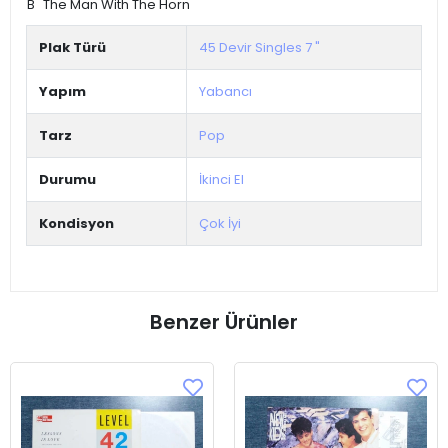
B
The Man With The Horn
Plak Türü
45 Devir Singles 7 "
Yapım
Yabancı
Tarz
Pop
Durumu
İkinci El
Kondisyon
Çok İyi
Benzer Ürünler