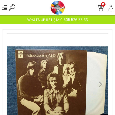
0
WHATS UP İLETİŞİM 0 505 526 55 33