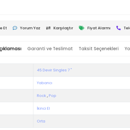
e Et
Yorum Yaz
Karşılaştır
Fiyat Alarmı
Tel
çıklaması
Garanti ve Teslimat
Taksit Seçenekleri
Yo
45 Devir Singles 7 "
Yabancı
Rock
,
Pop
İkinci El
Orta