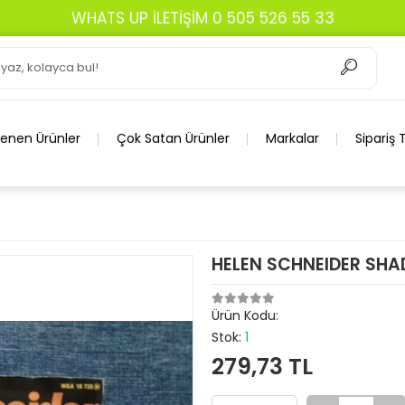
WHATS UP İLETİŞİM 0 505 526 55 33
lenen Ürünler
Çok Satan Ürünler
Markalar
Sipariş 
HELEN SCHNEIDER SHA
Ürün Kodu:
Stok:
1
279,73 TL