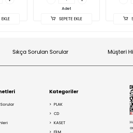
Adet
 EKLE
SEPETE EKLE
S
Sıkça Sorulan Sorular
Müşteri H
etleri
Kategoriler
 Sorular
PLAK
CD
H
mleri
KASET
a
FİLM