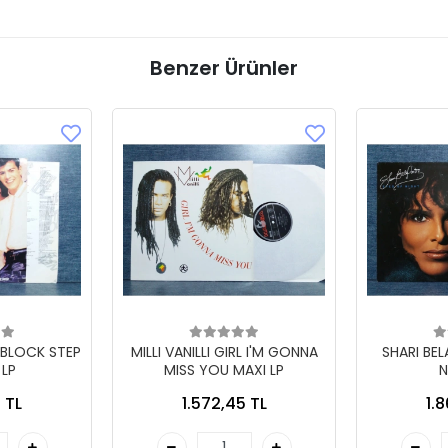
Benzer Ürünler
 BLOCK STEP
MILLI VANILLI GIRL I'M GONNA
SHARI BE
 LP
MISS YOU MAXI LP
N
 TL
1.572,45 TL
1.