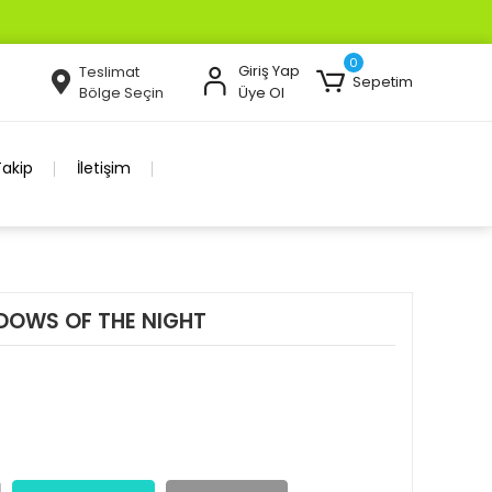
0
Giriş Yap
Teslimat
Sepetim
Bölge Seçin
Üye Ol
Takip
İletişim
DOWS OF THE NIGHT