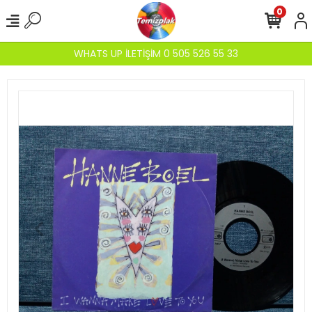
0
WHATS UP İLETİŞİM 0 505 526 55 33