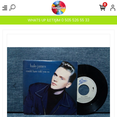
0
WHATS UP İLETİŞİM 0 505 526 55 33