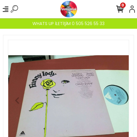
0
WHATS UP İLETİŞİM 0 505 526 55 33