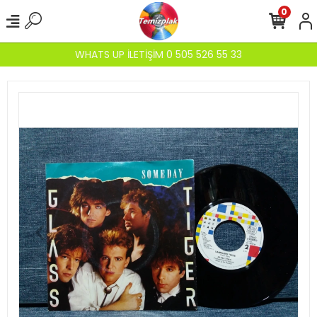
0
WHATS UP İLETİŞİM 0 505 526 55 33