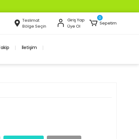
0
Giriş Yap
Teslimat
Sepetim
Bölge Seçin
Üye Ol
Takip
İletişim