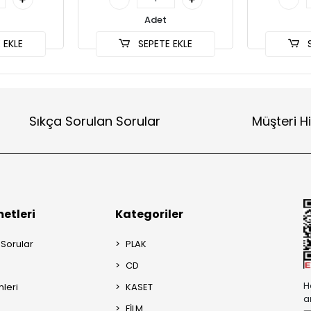
Adet
 EKLE
SEPETE EKLE
S
Sıkça Sorulan Sorular
Müşteri H
etleri
Kategoriler
 Sorular
PLAK
CD
H
mleri
KASET
a
FİLM