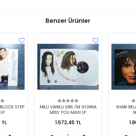
Benzer Ürünler
 BLOCK STEP
MILLI VANILLI GIRL I'M GONNA
SHARI BE
 LP
MISS YOU MAXI LP
N
 TL
1.572,45 TL
1.