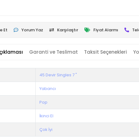
e Et
Yorum Yaz
Karşılaştır
Fiyat Alarmı
Tel
çıklaması
Garanti ve Teslimat
Taksit Seçenekleri
Yo
45 Devir Singles 7 "
Yabancı
Pop
İkinci El
Çok İyi