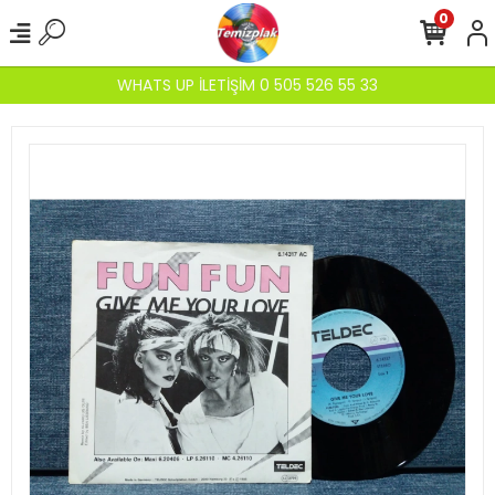
0
WHATS UP İLETİŞİM 0 505 526 55 33