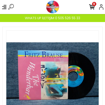
0
WHATS UP İLETİŞİM 0 505 526 55 33