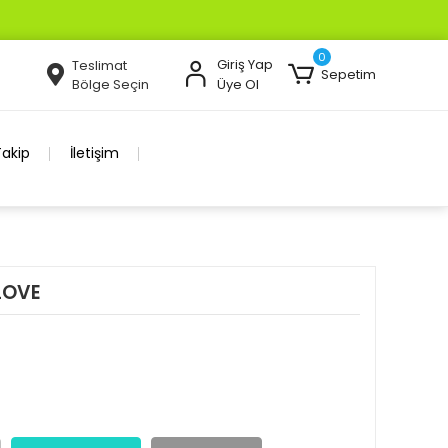
0
Giriş Yap
Teslimat
Sepetim
Bölge Seçin
Üye Ol
Takip
İletişim
LOVE