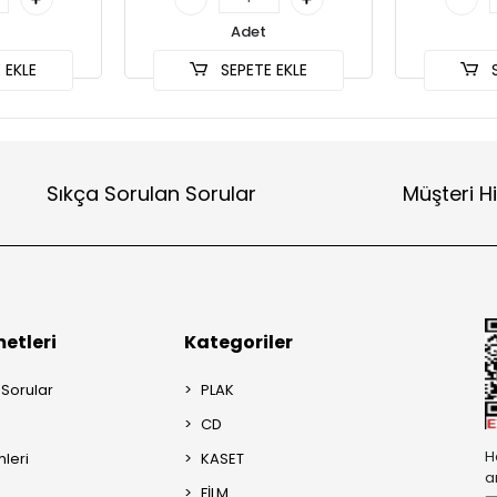
Adet
 EKLE
SEPETE EKLE
S
Sıkça Sorulan Sorular
Müşteri H
etleri
Kategoriler
 Sorular
PLAK
CD
H
mleri
KASET
a
FİLM