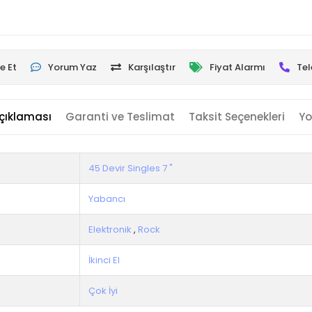
e Et
Yorum Yaz
Karşılaştır
Fiyat Alarmı
Tel
çıklaması
Garanti ve Teslimat
Taksit Seçenekleri
Yo
45 Devir Singles 7 "
Yabancı
Elektronik
,
Rock
İkinci El
Çok İyi