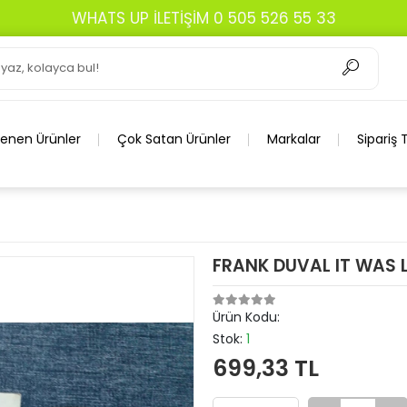
WHATS UP İLETİŞİM 0 505 526 55 33
lenen Ürünler
Çok Satan Ürünler
Markalar
Sipariş 
FRANK DUVAL IT WAS 
Ürün Kodu:
Stok:
1
699,33 TL