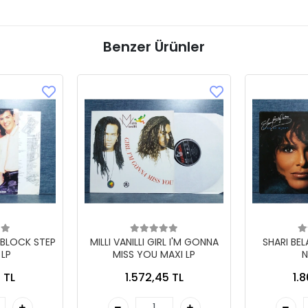
Benzer Ürünler
 BLOCK STEP
MILLI VANILLI GIRL I'M GONNA
SHARI BE
 LP
MISS YOU MAXI LP
N
 TL
1.572,45 TL
1.