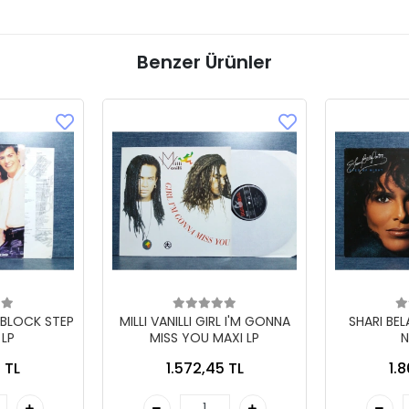
Benzer Ürünler
 BLOCK STEP
MILLI VANILLI GIRL I'M GONNA
SHARI BE
 LP
MISS YOU MAXI LP
N
 TL
1.572,45 TL
1.