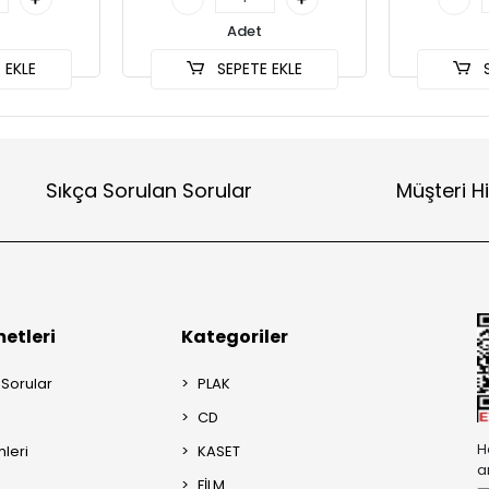
Adet
 EKLE
SEPETE EKLE
S
Sıkça Sorulan Sorular
Müşteri H
etleri
Kategoriler
 Sorular
PLAK
CD
H
mleri
KASET
a
FİLM