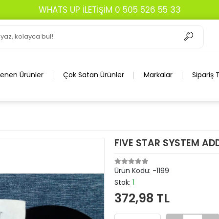
WHATS UP İLETİŞİM 0 505 526 55 33
lenen Ürünler
Çok Satan Ürünler
Markalar
Sipariş 
FIVE STAR SYSTEM AD
Ürün Kodu:
-1199
Stok:
1
372,98 TL