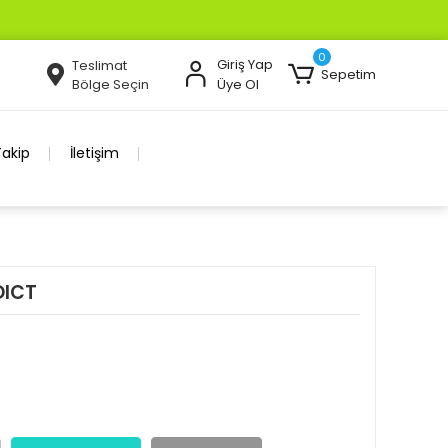
0
Giriş Yap
Teslimat
Sepetim
Bölge Seçin
Üye Ol
Takip
İletişim
DICT