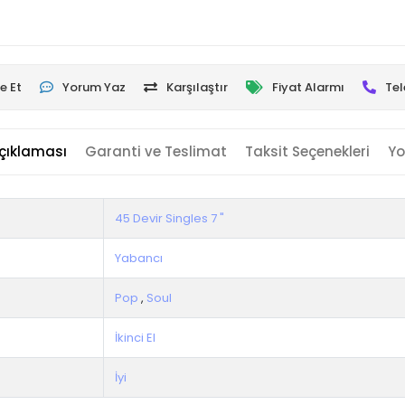
e Et
Yorum Yaz
Karşılaştır
Fiyat Alarmı
Tel
çıklaması
Garanti ve Teslimat
Taksit Seçenekleri
Yo
45 Devir Singles 7 "
Yabancı
Pop
,
Soul
İkinci El
İyi