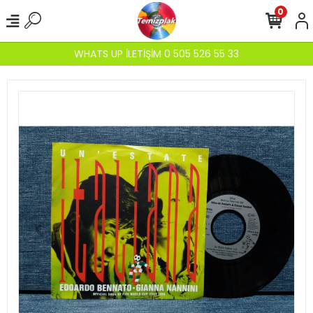
0
WHATS UP İLETİŞİM 0 505 526 55 33