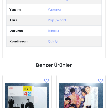
Yapım
Yabancı
Tarz
Pop
,
World
Durumu
İkinci El
Kondisyon
Çok İyi
Benzer Ürünler