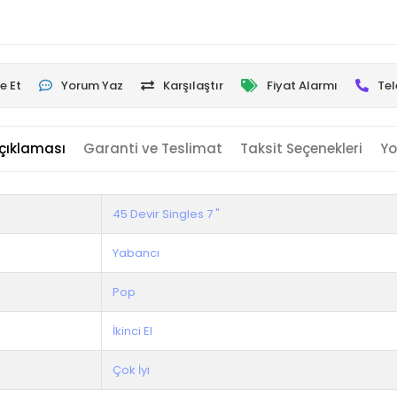
e Et
Yorum Yaz
Karşılaştır
Fiyat Alarmı
Tel
çıklaması
Garanti ve Teslimat
Taksit Seçenekleri
Yo
45 Devir Singles 7 "
Yabancı
Pop
İkinci El
Çok İyi