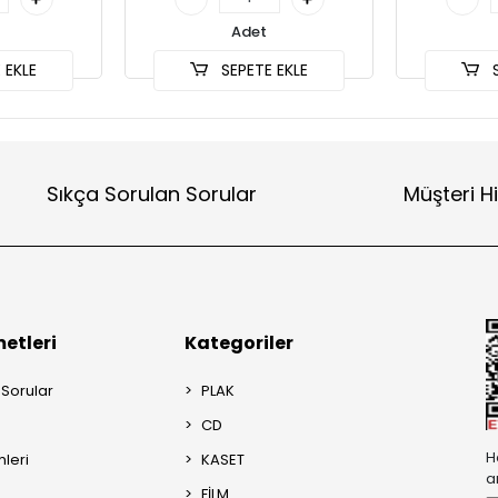
Adet
 EKLE
SEPETE EKLE
S
Sıkça Sorulan Sorular
Müşteri H
etleri
Kategoriler
 Sorular
PLAK
CD
H
mleri
KASET
a
FİLM