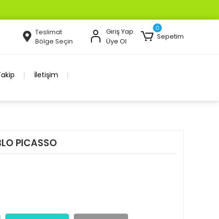
0
Giriş Yap
Teslimat
Sepetim
Bölge Seçin
Üye Ol
Takip
İletişim
BLO PICASSO