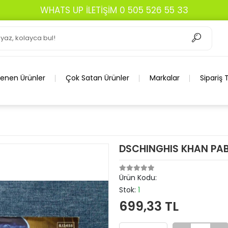
WHATS UP İLETİŞİM 0 505 526 55 33
lenen Ürünler
Çok Satan Ürünler
Markalar
Sipariş 
DSCHINGHIS KHAN PA
Ürün Kodu:
Stok:
1
699,33 TL