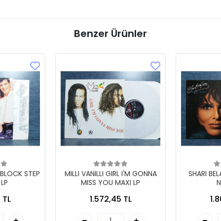
Benzer Ürünler
 BLOCK STEP
MILLI VANILLI GIRL I'M GONNA
SHARI BE
 LP
MISS YOU MAXI LP
N
 TL
1.572,45 TL
1.