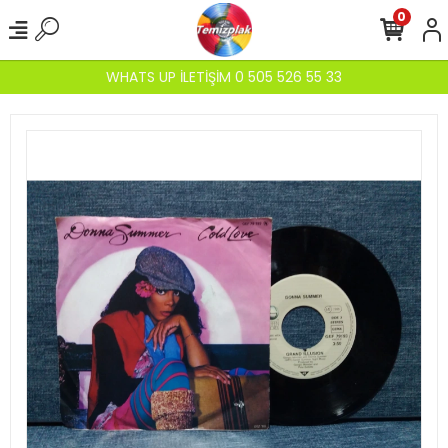
0
WHATS UP İLETİŞİM 0 505 526 55 33