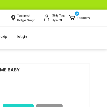
0
Giriş Yap
Teslimat
Sepetim
Bölge Seçin
Üye Ol
Takip
İletişim
 ME BABY