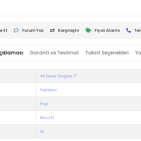
e Et
Yorum Yaz
Karşılaştır
Fiyat Alarmı
Tel
çıklaması
Garanti ve Teslimat
Taksit Seçenekleri
Yo
45 Devir Singles 7 "
Yabancı
Pop
İkinci El
İyi