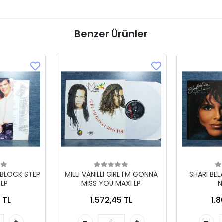
Benzer Ürünler
 BLOCK STEP
MILLI VANILLI GIRL I'M GONNA
SHARI BE
 LP
MISS YOU MAXI LP
N
 TL
1.572,45 TL
1.