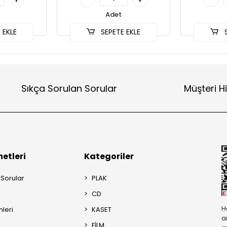
Adet
 EKLE
SEPETE EKLE
S
Sıkça Sorulan Sorular
Müşteri H
etleri
Kategoriler
 Sorular
PLAK
CD
H
mleri
KASET
a
FİLM