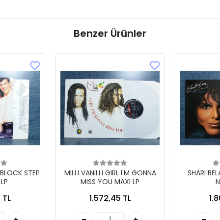
Benzer Ürünler
 BLOCK STEP
MILLI VANILLI GIRL I'M GONNA
SHARI BE
 LP
MISS YOU MAXI LP
N
 TL
1.572,45 TL
1.