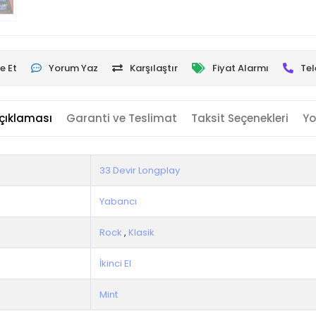
e Et
Yorum Yaz
Karşılaştır
Fiyat Alarmı
Tel
çıklaması
Garanti ve Teslimat
Taksit Seçenekleri
Yo
33 Devir Longplay
Yabancı
Rock
,
Klasik
İkinci El
Mint