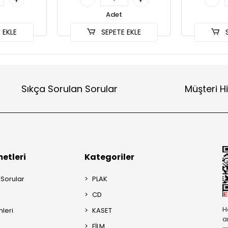
Adet
 EKLE
SEPETE EKLE
S
Sıkça Sorulan Sorular
Müşteri H
etleri
Kategoriler
 Sorular
PLAK
CD
H
mleri
KASET
a
FİLM