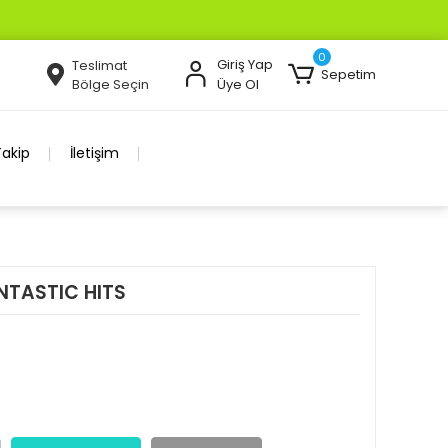
0
Giriş Yap
Teslimat
Sepetim
Bölge Seçin
Üye Ol
Takip
İletişim
NTASTIC HITS