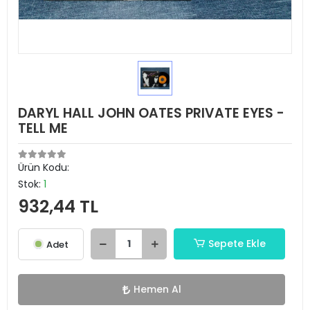
DARYL HALL JOHN OATES PRIVATE EYES -
TELL ME
Ürün Kodu:
Stok:
1
932,44 TL
Sepete Ekle
Adet
Hemen Al