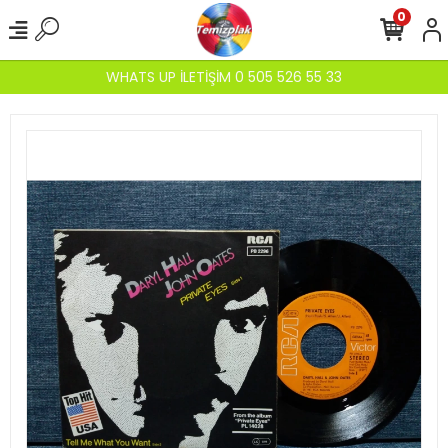
0
WHATS UP İLETİŞİM 0 505 526 55 33