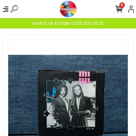
0
WHATS UP İLETİŞİM 0 505 526 55 33