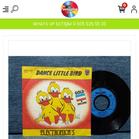
0
WHATS UP İLETİŞİM 0 505 526 55 33