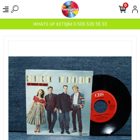
0
WHATS UP İLETİŞİM 0 505 526 55 33