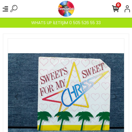
0
WHATS UP İLETİŞİM 0 505 526 55 33