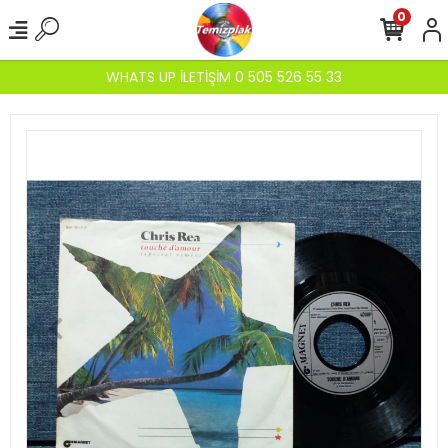
0
WHATS UP İLETİŞİM 0 505 526 55 33