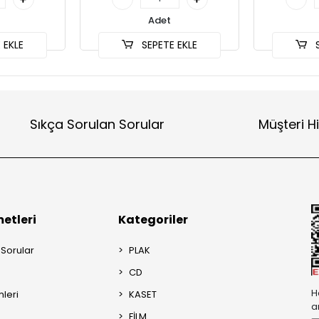
Adet
 EKLE
SEPETE EKLE
S
Sıkça Sorulan Sorular
Müşteri H
etleri
Kategoriler
 Sorular
PLAK
CD
H
mleri
KASET
a
FİLM