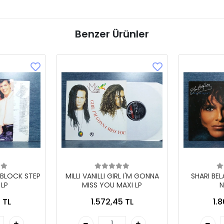
Benzer Ürünler
 BLOCK STEP
MILLI VANILLI GIRL I'M GONNA
SHARI BE
 LP
MISS YOU MAXI LP
N
 TL
1.572,45 TL
1.