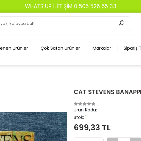
WHATS UP İLETİŞİM 0 505 526 55 33
lenen Ürünler
Çok Satan Ürünler
Markalar
Sipariş 
CAT STEVENS BANAPP
Ürün Kodu:
Stok:
1
699,33 TL