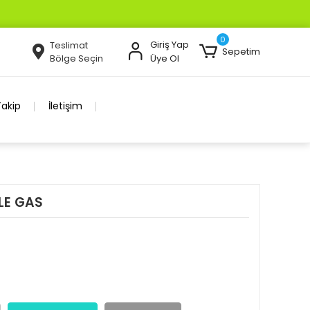
0
Giriş Yap
Teslimat
Sepetim
Bölge Seçin
Üye Ol
Takip
İletişim
LE GAS