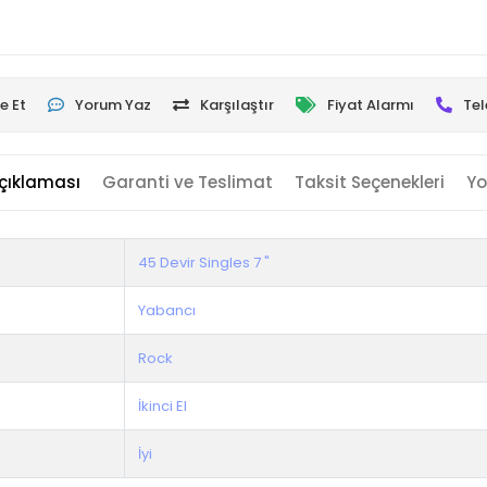
e Et
Yorum Yaz
Karşılaştır
Fiyat Alarmı
Tel
çıklaması
Garanti ve Teslimat
Taksit Seçenekleri
Yo
45 Devir Singles 7 "
Yabancı
Rock
İkinci El
İyi