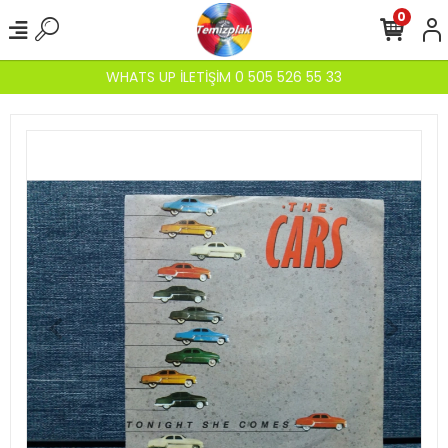
0
WHATS UP İLETİŞİM 0 505 526 55 33