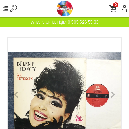
0
WHATS UP İLETİŞİM 0 505 526 55 33