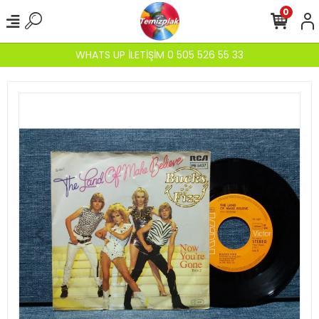
0
WHATS UP İLETİŞİM 0 505 526 55 33