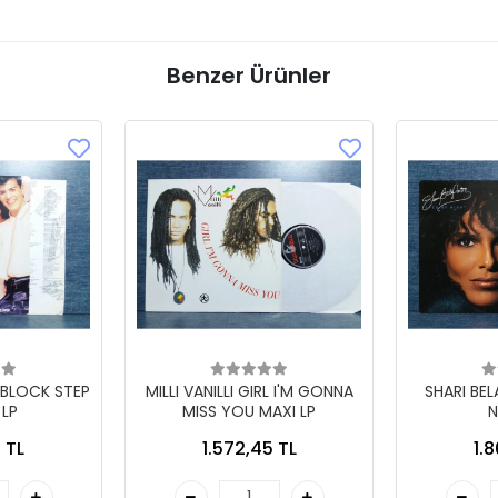
Benzer Ürünler
 BLOCK STEP
MILLI VANILLI GIRL I'M GONNA
SHARI BE
 LP
MISS YOU MAXI LP
N
 TL
1.572,45 TL
1.