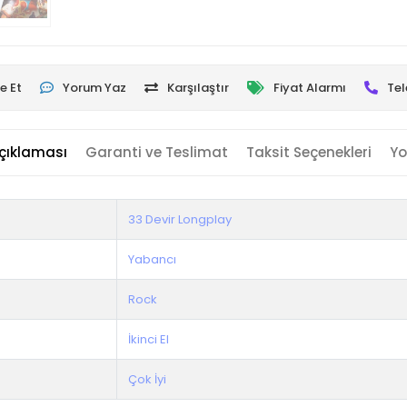
e Et
Yorum Yaz
Karşılaştır
Fiyat Alarmı
Tel
çıklaması
Garanti ve Teslimat
Taksit Seçenekleri
Yo
33 Devir Longplay
Yabancı
Rock
İkinci El
Çok İyi