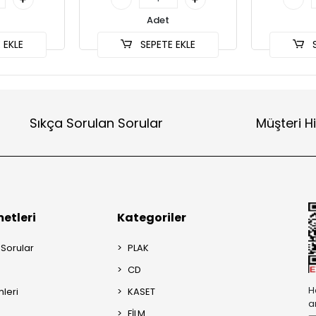
Adet
 EKLE
SEPETE EKLE
S
Sıkça Sorulan Sorular
Müşteri H
etleri
Kategoriler
 Sorular
PLAK
CD
H
mleri
KASET
a
FİLM