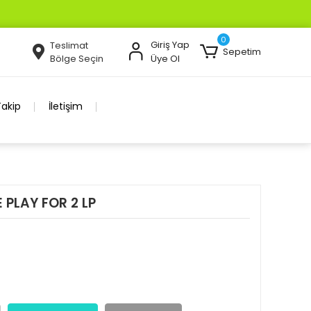
WHATS UP İLETİŞİM 0 505 526 55 33
0
Giriş Yap
Teslimat
Sepetim
Bölge Seçin
Üye Ol
Takip
İletişim
PLAY FOR 2 LP