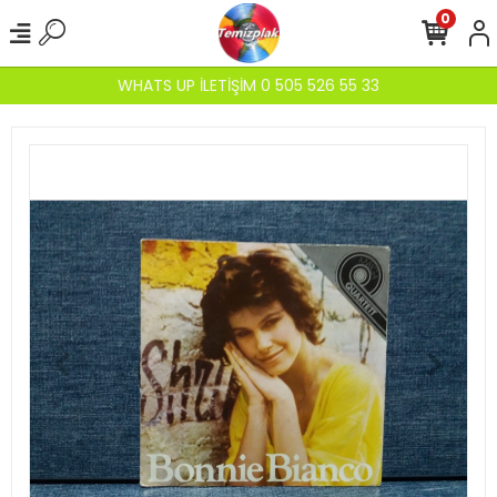
0
WHATS UP İLETİŞİM 0 505 526 55 33