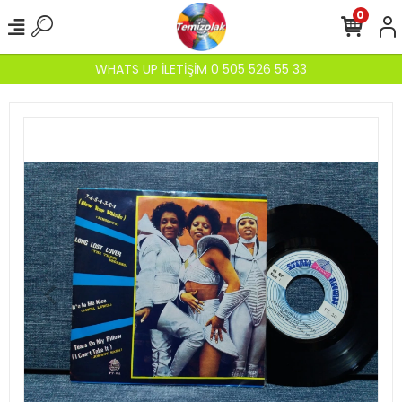
0
WHATS UP İLETİŞİM 0 505 526 55 33