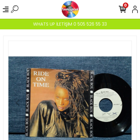
0
WHATS UP İLETİŞİM 0 505 526 55 33