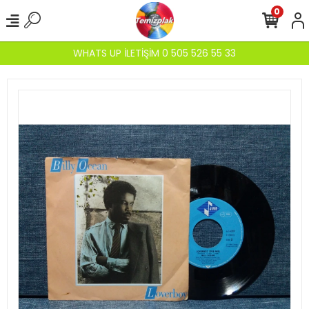
0
WHATS UP İLETİŞİM 0 505 526 55 33