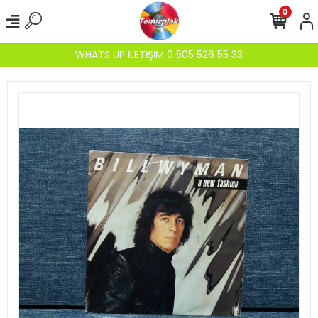
0
WHATS UP İLETİŞİM 0 505 526 55 33