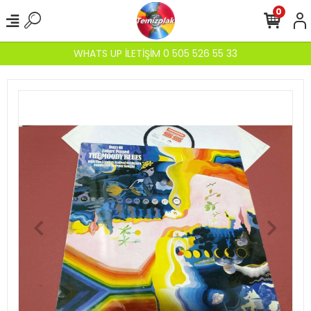
0
WHATS UP İLETİŞİM 0 505 526 55 33