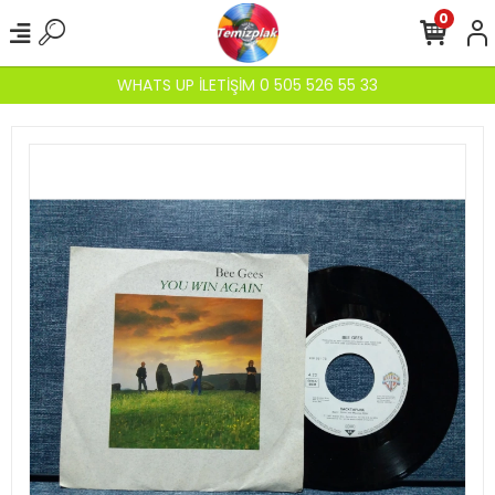
0
WHATS UP İLETİŞİM 0 505 526 55 33