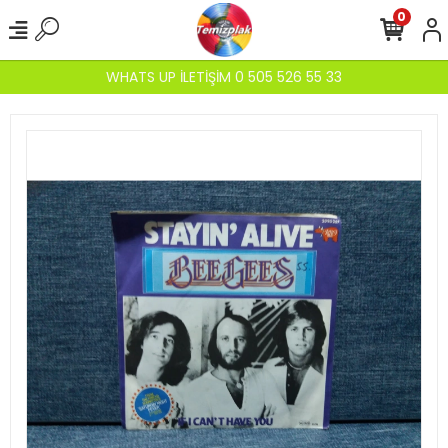
0
WHATS UP İLETİŞİM 0 505 526 55 33