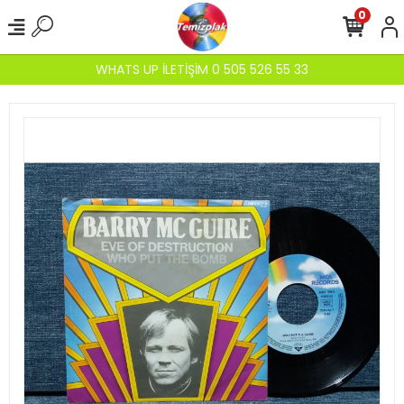
0
WHATS UP İLETİŞİM 0 505 526 55 33