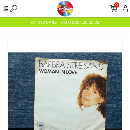
0
WHATS UP İLETİŞİM 0 505 526 55 33